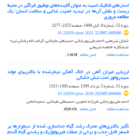
استرهای فتالیک اسید به عنوان آلاینده‌های نوظهور فراگیر در محیط
زیست و نقش آن‌ها در تهدید امنیت غذایی و سلامت انسان: یک
مطالعه مروری
دوره 52، شماره 8، آبان 1400، صفحه
2253-2277
10.22059/ijswr.2021.323985.668980
شایان شریعتی، احمدعلی پوربابائی، حسینعلی علیخانی، کرامت اله رضائی تیره
شبانکاره، فاطمه شریعتی
مشاهده مقاله
اصل مقاله
1.46 M
ارزیابی میزان آهن در خاک‏ آهکی تیمارشده با باکتری‎های مولد
سیدروفور تحت تنش خشکی
دوره 51، شماره 5، مرداد 1399، صفحه
1305-1315
10.22059/ijswr.2020.292989.668406
احمدعلی پوربابائی، فرزانه شعیبی، حسینعلی علیخانی، سمیه امامی
مشاهده مقاله
اصل مقاله
1020.4 K
تأثیر باکتری‌های محرک رشد گیاه جداسازی شده از دیم‌زارها بر
فسفر قابل جذب و برخی از صفات فیزیولوژیک و رشدی گیاه گندم