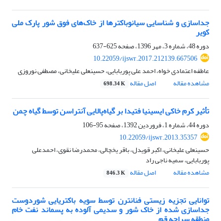
جداسازی و شناسایی سیانوباکترها از خاک‌های فوق شور پارک ملی
کویر
دوره 48، شماره 3، مهر 1396، صفحه
625-637
10.22059/ijswr.2017.212139.667506
عاطفه اعتمادی خواه، احمد علی پوربابایی، حسینعلی علیخانی، مصطفی نوروزی
مشاهده مقاله
اصل مقاله
698.34 K
تأثیر کرم خاکی ایسینیا فتیدا بر گیاه‌پالایی آنتراسن توسط گیاه چمن
دوره 44، شماره 1، فروردین 1392، صفحه
95-106
10.22059/ijswr.2013.35357
حسینعلی علیخانی، اکبر قویدل، باقر یخچالی، محمدرضا نقوی، احمدعلی
پوربابایی، سمیه ناجی راد
مشاهده مقاله
اصل مقاله
846.3 K
توانایی تجزیه زیستی فنانترن توسط سویه باکتریایی شوردوست
جداسازی شده از خاک شور و سدیمی آلوده به پسماند نفت خام
منطقه سراجه قم