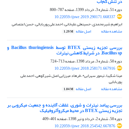
در تنش کم‌آب
دوره 51، شماره 3، خرداد 1399، صفحه
787-800
10.22059/ijswr.2019.290171.668337
ابراهیم شیرمحمدی، حسینعلی علیخانی، احمدعلی پوربابائی، حسن اعتصامی
مشاهده مقاله
اصل مقاله
1.29 M
بررسی تجزیه زیستی BTEX توسط Bacillus thuringiensis و
Bacillus sp. در شرایط کاهشی نیترات
دوره 50، شماره 3، مرداد 1398، صفحه
713-724
10.22059/ijswr.2018.258171.667916
مینا شکیبا، تیمور سهرابی*، فرهاد میرزایی اصل شیرکوهی، احمدعلی
پوربابایی
مشاهده مقاله
اصل مقاله
1.04 M
بررسی پیامد نیترات و شوری، غلظت آلاینده و جمعیت میکروبی بر
تجزیه زیستی BTEX در محیط میکروآئروفیلیک
دوره 50، شماره 2، خرداد و تیر 1398، صفحه
401-409
10.22059/ijswr.2018.254542.667876