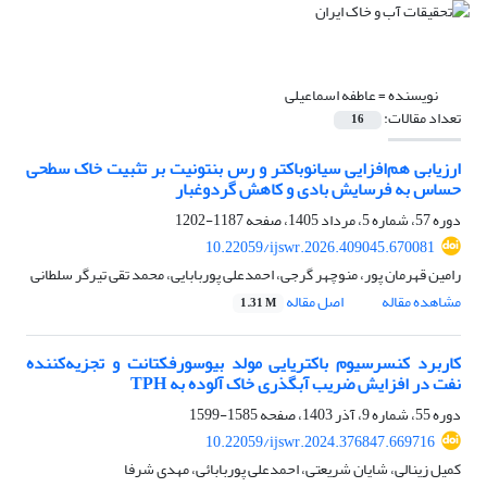
نویسنده =
عاطفه اسماعیلی
تعداد مقالات:
16
ارزیابی هم‌افزایی سیانوباکتر و رس بنتونیت بر تثبیت خاک‌ سطحی
حساس به فرسایش بادی و کاهش گردوغبار
دوره 57، شماره 5، مرداد 1405، صفحه
1187-1202
10.22059/ijswr.2026.409045.670081
رامین قهرمان پور، منوچهر گرجی، احمدعلی پوربابایی، محمد تقی تیرگر سلطانی
مشاهده مقاله
اصل مقاله
1.31 M
کاربرد کنسرسیوم باکتریایی مولد بیوسورفکتانت و تجزیه‌کننده
نفت در افزایش ضریب آبگذری خاک آلوده به TPH
دوره 55، شماره 9، آذر 1403، صفحه
1585-1599
10.22059/ijswr.2024.376847.669716
کمیل زینالی، شایان شریعتی، احمدعلی پوربابائی، مهدی شرفا