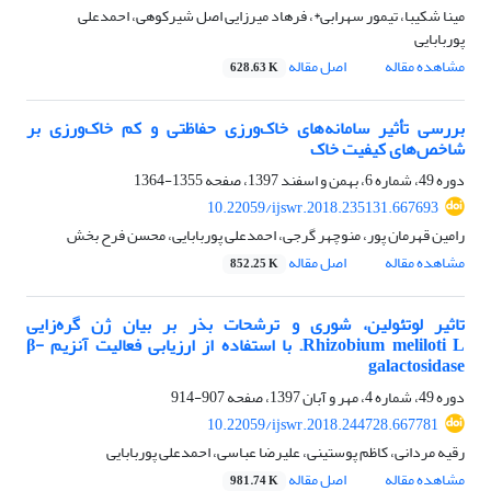
مینا شکیبا، تیمور سهرابی*، فرهاد میرزایی اصل شیرکوهی، احمدعلی
پوربابایی
مشاهده مقاله
اصل مقاله
628.63 K
بررسی تأثیر سامانه‌های خاک‌ورزی حفاظتی و کم خاک‌ورزی بر
شاخص‌های کیفیت خاک
دوره 49، شماره 6، بهمن و اسفند 1397، صفحه
1355-1364
10.22059/ijswr.2018.235131.667693
رامین قهرمان پور، منوچهر گرجی، احمدعلی پوربابایی، محسن فرح بخش
مشاهده مقاله
اصل مقاله
852.25 K
تاثیر لوتئولین، شوری و ترشحات بذر بر بیان ژن گره‌زایی
Rhizobium meliloti L. با استفاده از ارزیابی فعالیت آنزیم β-
galactosidase
دوره 49، شماره 4، مهر و آبان 1397، صفحه
907-914
10.22059/ijswr.2018.244728.667781
رقیه مردانی، کاظم پوستینی، علیرضا عباسی، احمدعلی پوربابایی
مشاهده مقاله
اصل مقاله
981.74 K