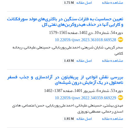
مشاهده مقاله
اصل مقاله
1.75 M
تعیین حساسیت به فلزات سنگین در باکتری‌های مولد سورفکتانت
و کارایی آنها در حذف هیدروکربن‌های نفتی کل
دوره 54، شماره 10، دی 1402، صفحه
1565-1579
10.22059/ijswr.2023.361018.669528
سحر کریمی، شایان شریعتی، احمدعلی پوربابائی، حسینعلی علیخانی، ریحانه
کلامی
مشاهده مقاله
اصل مقاله
1.43 M
بررسی نقش انواعی از پریفایتون در آزادسازی و جذب فسفر
نامحلول در یک آزمایش درون شیشه‌ای
دوره 53، شماره 6، شهریور 1401، صفحه
1387-1402
10.22059/ijswr.2022.340359.669229
مهدی بهشتی، حسینعلی علیخانی، احمدعلی پوربابایی، حسن اعتصامی، هادی
اسدی رحمانی، مصطفی نوروزی
مشاهده مقاله
اصل مقاله
1.95 M