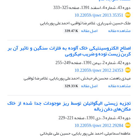
دوره 43، شماره 4، اسفند 1391، صفحه
325-333
10.22059/ijswr.2013.35351
ملک حسین شهریاری، غلامرضا ثواقبی، احمدعلی پوربابایی
مشاهده مقاله
اصل مقاله
339.47 K
اصلاح الکتروسینتیکی خاک آلوده به فلزات سنگین و تاثیر آن بر
کربن زیست توده و ضریب میکروبی
دوره 42، شماره 2، بهمن 1391، صفحه
249-255
10.22059/ijswr.2012.24353
مهدی باهمت، محسن فرحبخش، احمدعلی پوربابایی، غلامرضا ثواقبی
مشاهده مقاله
اصل مقاله
329.33 K
تجزیه زیستی الیگواتیلن توسط ریز موجودات جدا شده از خاک
مکان‌های دفن زباله
دوره 43، شماره 3، دی 1391، صفحه
221-229
10.22059/ijswr.2012.29284
عاطفه اسماعیلی، احمد علی پور بابایی، حسین علی علیخانی