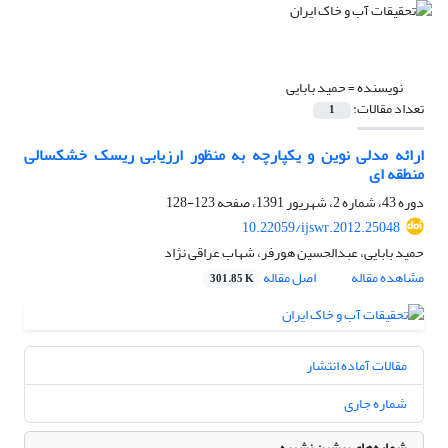
نویسنده =
حمید بابایی
تعداد مقالات:
1
ارائه مدلی نوین و یکپارچه به منظور ارزیابی ریسک خشکسالی
منطقه ای
دوره 43، شماره 2، شهریور 1391، صفحه
123-128
10.22059/ijswr.2012.25048
حمید بابایی، عبدالحسین هورفر، شهاب عراقی نژاد
مشاهده مقاله
اصل مقاله
301.85 K
مقالات آماده انتشار
شماره جاری
شماره‌های پیشین نشریه