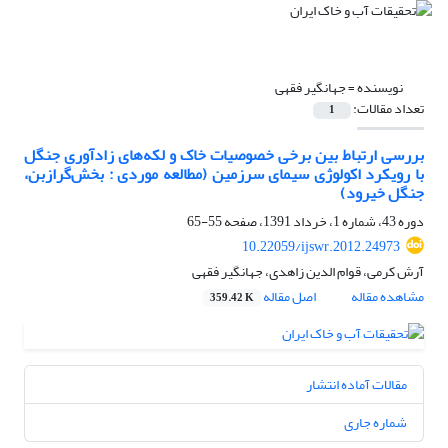
نویسنده =
جهانگیر فقهی
تعداد مقالات:
1
بررسی ارتباط بین برخی خصوصیات خاک و لکه‌های زادآوری جنگل
با رویکرد اکولوژی سیمای سرزمین (مطالعه موردی : بخش‌گرازبن،
جنگل خیرود)
دوره 43، شماره 1، خرداد 1391، صفحه
55-65
10.22059/ijswr.2012.24973
آرش کرمی، قوام الدین زاهدی، جهانگیر فقهی
مشاهده مقاله
اصل مقاله
359.42 K
مقالات آماده انتشار
شماره جاری