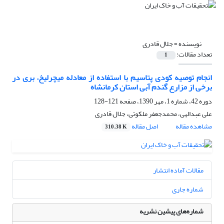
نویسنده =
جلال قادری
تعداد مقالات:
1
انجام توصیه کودی پتاسیم با استفاده از معادله میچرلیخ– بری در
برخی از مزارع گندم آبی استان کرمانشاه
دوره 42، شماره 1، مهر 1390، صفحه
121-128
علی عبدالهی، محمدجعفر ملکوتی، جلال قادری
مشاهده مقاله
اصل مقاله
310.38 K
مقالات آماده انتشار
شماره جاری
شماره‌های پیشین نشریه