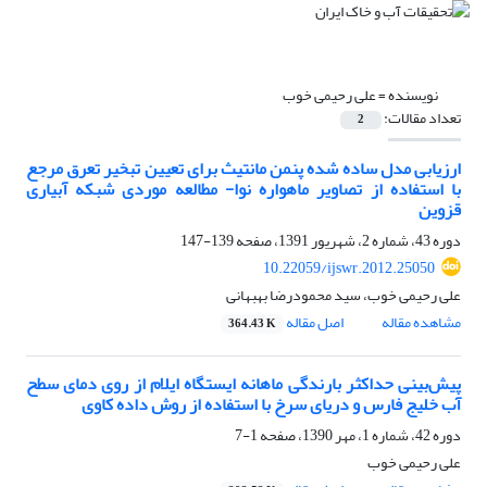
نویسنده =
علی رحیمی خوب
تعداد مقالات:
2
ارزیابی مدل ساده شده پنمن مانتیث برای تعیین تبخیر تعرق مرجع
با استفاده از تصاویر ماهواره نوا- مطالعه موردی شبکه آبیاری
قزوین
دوره 43، شماره 2، شهریور 1391، صفحه
139-147
10.22059/ijswr.2012.25050
علی رحیمی خوب، سید محمودرضا بهبهانی
مشاهده مقاله
اصل مقاله
364.43 K
پیش‌بینی حداکثر بارندگی ماهانه ایستگاه ایلام از روی دمای سطح
آب خلیج فارس و دریای سرخ با استفاده از روش داده کاوی
دوره 42، شماره 1، مهر 1390، صفحه
1-7
علی رحیمی خوب