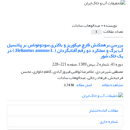
نویسنده =
عبدالوهاب سادات
تعداد مقالات:
1
بررسی برهمکنش قارچ میکوریز و باکتری سودوموناس بر پتانسیل
آب برگ و عملکرد دو رقم آفتابگردان ( Heliantus annuus L.) در
یک خاک شور
دوره 41، شماره 2، بهمن 1389، صفحه
221-228
مصطفی شیرمردی، غلامرضا ثواقبی فیروزآبادی، کاظم خاوازی، محسن
فرحبخش، فرهاد رجالی، عبدالوهاب سادات
مشاهده مقاله
اصل مقاله
1.74 M
مقالات آماده انتشار
شماره جاری