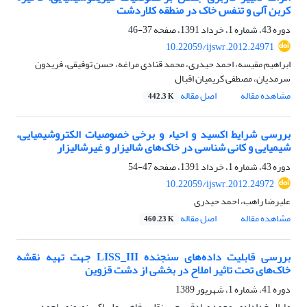
کربن آلی و تنفس خاک در منطقه کلاردشت
دوره 43، شماره 1، خرداد 1391، صفحه
37-46
10.22059/ijswr.2012.24971
ابراهیم مقیسه، احمد حیدری، محمد قنادی مراغه، حسن توفیقی، فریدون
سرمدیان، مصطفی کریمیان اقبال
مشاهده مقاله
اصل مقاله
442.3 K
بررسی شرایط اکسید و احیاء و برخی خصوصیات الکتروشیمیایی،
شیمیایی و کانی شناسی در خاک‌های شالیزار و غیرشالیزار
دوره 43، شماره 1، خرداد 1391، صفحه
47-54
10.22059/ijswr.2012.24972
علیرضا راهب، احمد حیدری
مشاهده مقاله
اصل مقاله
460.23 K
بررسی قابلیت داده‌های سنجنده LISS_III جهت تهیه نقشه
خاک‌های تحت تاثیر املاح در بخشی از دشت قزوین
دوره 41، شماره 1، شهریور 1389
مارال خدادادی، محمد صادقی، حسینقلی رفاهی، علی اکبر نوروزی، احمد