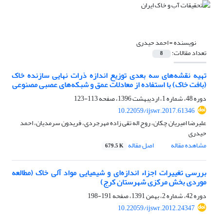
نویسنده =
احمد حیدری
تعداد مقالات:
8
تهیه نقشه‌های سه بعدی توزیع اندازه ذرات نهایی سازنده خاک
(بافت خاک) با استفاده از معادلات عمق و شبکه‌های عصبی مصنوعی
دوره 48، شماره 1، اردیبهشت 1396، صفحه
113-123
10.22059/ijswr.2017.61346
علیرضا امیریان چکان، روح اله تقی زاده مهرجردی، فریدون سرمدیان، احمد
حیدری
مشاهده مقاله
اصل مقاله
679.5 K
بررسی تغییرات اجزاء اندازه‌ای و شیمیایی مواد آلی خاک (مطالعه
موردی بخش مرکزی شهرستان کرج)
دوره 42، شماره 2، بهمن 1391، صفحه
191-198
10.22059/ijswr.2012.24347