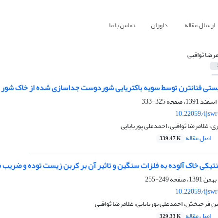
ارسال مقاله
داوران
تماس با ما
مرضا ثواقبی
زیستی فنانترن توسط سویه باکتریایی شوردوست جداسازی شده از خاک شور 
325-333
10.22059/ijsw
 غلامرضا ثواقبی، احمدعلی پوربابایی
اصل مقاله
339.47 K
نتیکی خاک آلوده به فلزات سنگین و تاثیر آن بر کربن زیست توده و ضریب 
249-255
10.22059/ijsw
 فرحبخش، احمدعلی پوربابایی، غلامرضا ثواقبی
اصل مقاله
329.33 K