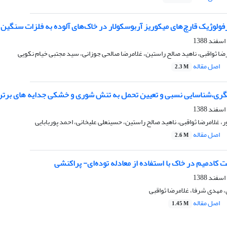
ولوژیک قارچ‌های میکوریز آربوسکولار در خاک‌های آلوده به فلزات سنگین 
ضا ثواقبی، ناهید صالح راستین، غلامرضا صالحی جوزانی، سید مجتبی خیام نکویی
اصل مقاله
2.3 M
ی،شناسایی نسبی و تعیین تحمل به تنش شوری و خشکی جدایه های برترباکتری های ر
غلامرضا ثواقبی، ناهید صالح راستین، حسینعلی علیخانی، احمد پوربابایی
اصل مقاله
2.6 M
کادمیم در خاک با استفاده از معادله توده‌ای- پراکنشی
مهدی شرفا، غلامرضا ثواقبی
اصل مقاله
1.45 M